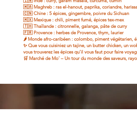
🇮🇳 Inde : curry, garam masala, curcuma, cumin
🇲🇦 Maghreb : ras el-hanout, paprika, coriandre, hariss
🇨🇳 Chine : 5 épices, gingembre, poivre du Sichuan
🇲🇽 Mexique : chili, piment fumé, épices tex-mex
🇹🇭 Thaïlande : citronnelle, galanga, pâte de curry
🇫🇷 Provence : herbes de Provence, thym, laurier
🌶️ Monde afro-caribéen : colombo, piment végétarien, é
✨ Que vous cuisiniez un tajine, un butter chicken, un wo
vous trouverez les épices qu’il vous faut pour faire voyag
🛒 Marché de Mo’ – Un tour du monde des saveurs, rayo