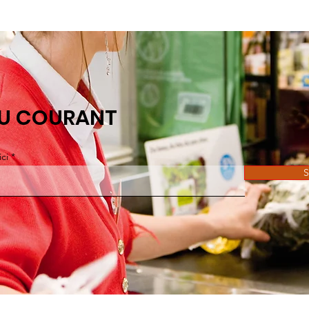
AU COURANT
ici
S