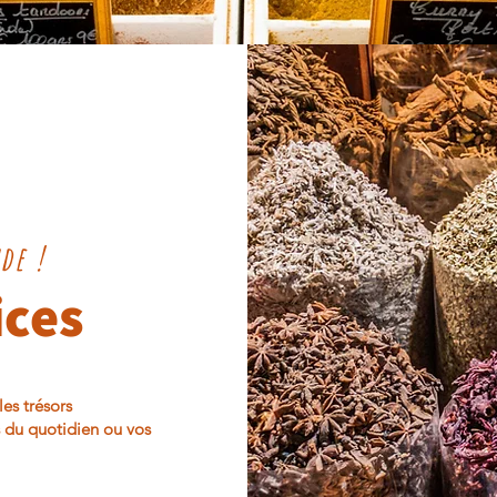
de !
ices
es trésors
s du quotidien ou vos