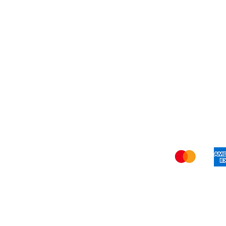
Livraison et retours
Term
N