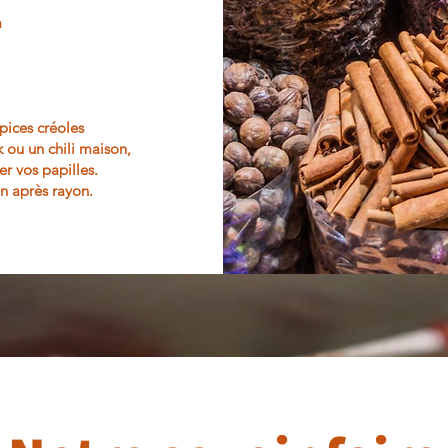
a
pices créoles
k ou un chili maison,
er vos papilles.
n après rayon.